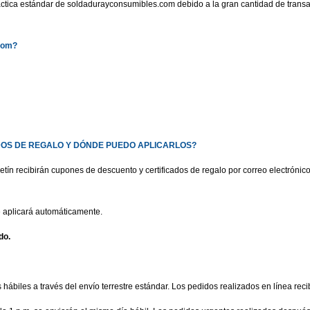
áctica estándar de soldadurayconsumibles.com debido a la gran cantidad de transa
com
?
DOS DE REGALO Y DÓNDE PUEDO APLICARLOS?
letín recibirán cupones de descuento y certificados de regalo por correo electrón
e aplicará automáticamente.
do.
hábiles a través del envío terrestre estándar. Los pedidos realizados en línea reci