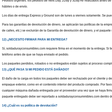
Pedidos urgentes: los pedidos de Next Day, 2Day y 3Day Air realizados antes de 
hábiles o de envío.
Los días de entrega Express y Ground son de lunes a viernes solamente. Se pue
Para las garantías de devolución de dinero, se aplicarán las políticas de la empre
de calles, etc.) se excluirán de la Garantía de devolución de dinero, y el paquete
12) ¿NECESITO FIRMAR PARA MI ENTREGA?
Sí, soldadurayconsumibles.com requiere firma en el momento de la entrega. Si ti
teléfono antes de que se haya enviado el pedido.
Los paquetes perdidos, robados o no entregados están sujetos al proceso comple
13) ¿QUÉ PASA SI MI PEDIDO ESTÁ DAÑADO?
El daño de la carga en todos los paquetes debe ser rechazado por el cliente y d
empaque exterior, como en el contenido interior del producto comprado. Por favo
cualquier máquina dañada entregada por el proveedor una vez que se haya firmado
paquete entregado debe ser reportado a soldadurayconsummibles.com dentro de l
14) ¿Cuál es su política de devolución?