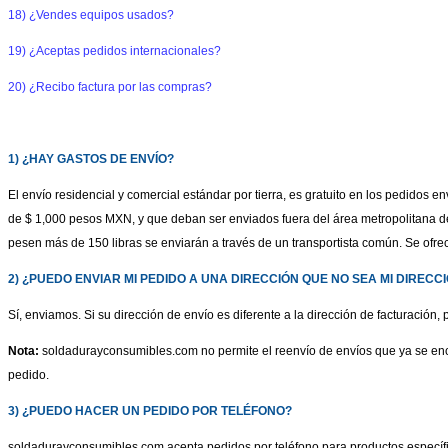
18) ¿Vendes equipos usados?
19) ¿Aceptas pedidos internacionales?
20) ¿Recibo factura por las compras?
1) ¿HAY GASTOS DE ENVÍO?
El envío residencial y comercial estándar por tierra, es gratuito en los pedido
de $ 1,000 pesos MXN, y que deban ser enviados fuera del área metropolitana de
pesen más de 150 libras se enviarán a través de un transportista común. Se ofr
2) ¿PUEDO ENVIAR MI PEDIDO A UNA DIRECCIÓN QUE NO SEA MI DIREC
Sí, enviamos. Si su dirección de envío es diferente a la dirección de facturación
Nota:
soldadurayconsumibles.com no permite el reenvío de envíos que ya se encue
pedido.
3) ¿PUEDO HACER UN PEDIDO POR TELÉFONO?
soldadurayconsumibles.com acepta pedidos por teléfono para productos específic