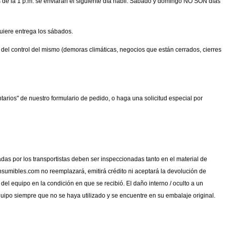
s de la 1 p.m. se enviarán el siguiente día hábil. Sábado y domingo NO SON días
uiere entrega los sábados.
ra del control del mismo (demoras climáticas, negocios que están cerrados, cierres
arios" de nuestro formulario de pedido, o haga una solicitud especial por
adas por los transportistas deben ser inspeccionadas tanto en el material de
nsumibles.com no reemplazará, emitirá crédito ni aceptará la devolución de
l equipo en la condición en que se recibió. El daño interno / oculto a un
po siempre que no se haya utilizado y se encuentre en su embalaje original.