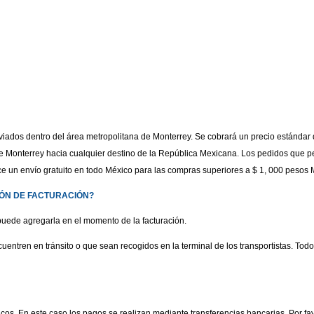
s enviados dentro del área metropolitana de Monterrey. Se cobrará un precio estánd
 Monterrey hacia cualquier destino de la República Mexicana. Los pedidos que pe
ece un envío gratuito en todo México para las compras superiores a $ 1, 000 peso
CIÓN DE FACTURACIÓN?
, puede agregarla en el momento de la facturación.
ntren en tránsito o que sean recogidos en la terminal de los transportistas. Todo
os. En este caso los pagos se realizan mediante transferencias bancarias. Por fa