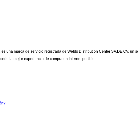
CONSUMIBLES DE SOLDADURA
MAQUINAS PARA SOLDAR
es una marca de servicio registrada de Welds Distribution Center SA.DE.CV, un s
erle la mejor experiencia de compra en Internet posible.
ión?