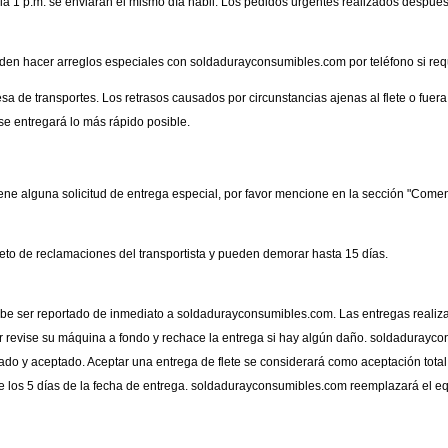
la 1 p.m. se enviarán el mismo día hábil. Los pedidos urgentes realizados despué
den hacer arreglos especiales con soldadurayconsumibles.com por teléfono si req
sa de transportes. Los retrasos causados ​​por circunstancias ajenas al flete o fue
 se entregará lo más rápido posible.
ene alguna solicitud de entrega especial, por favor mencione en la sección "Coment
to de reclamaciones del transportista y pueden demorar hasta 15 días.
ebe ser reportado de inmediato a
soldadurayconsumibles.com
. Las entregas realiz
r revise su máquina a fondo y rechace la entrega si hay algún daño. soldadurayco
 y aceptado. Aceptar una entrega de flete se considerará como aceptación total de
os 5 días de la fecha de entrega. soldadurayconsumibles.com reemplazará el equi