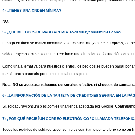
4) ¿TIENES UNA ORDEN MÍNIMA?
NO.
5) ¿QUÉ MÉTODOS DE PAGO ACEPTA soldadurayconsumibles.com?
El pago en línea se realiza mediante Visa, MasterCard, American Express, Carnet
soldadurayconsumibles.com requiere tanto una dirección de facturación como una 
Como una alternativa para nuestros clientes, los pedidos se pueden pagar por anti
transferencia bancaria por el monto total de su pedido.
Nota: NO se aceptarán cheques personales, efectivo ni cheques de compañía
6) ¿LA INFORMACIÓN DE LA TARJETA DE CRÉDITO ES SEGURA EN LA 
Sí, soldadurayconsumibles.com es una tienda aceptada por Google. Continuamos a
7) ¿POR QUÉ RECIBÍ UN CORREO ELECTRÓNICO / O LLAMADA
TELEFÓNIC
Todos los pedidos de soldadurayconsumibles.com (tanto por teléfono como en línea