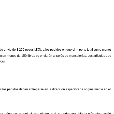
ar de envío de $ 250 pesos MXN, a los pedidos en que el importe total sume menos
sen menos de 150 libras se enviarán a través de mensajerías. Los artículos que
s MXN.
s los pedidos deben entregarse en la dirección especificada originalmente en el
vor, póngase en contacto con el equipo de soporte para obtener más información.