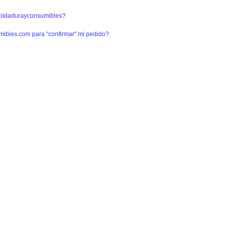
e soldadurayconsumibles?
umibles.com para "confirmar" mi pedido?