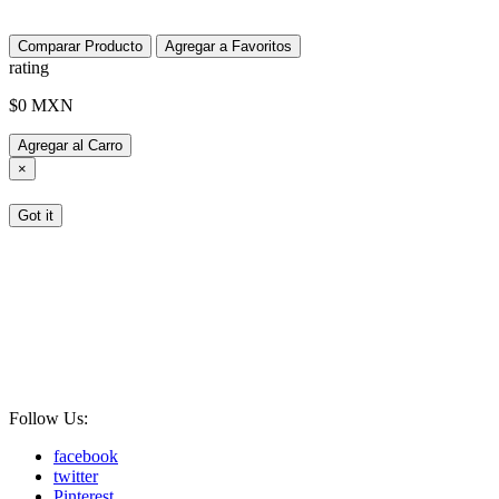
Comparar Producto
Agregar a Favoritos
rating
$0 MXN
Agregar al Carro
×
Got it
Tenemos recomendaciones para usted
Reciba hasta un 30% de cupones cuando gasta más de $150 USD
Gana puntos por todas tus compras! cree una cuenta para verificar
sus puntos de recompensa, pedidos, estado de reembolso y más!
Follow Us:
facebook
twitter
Pinterest