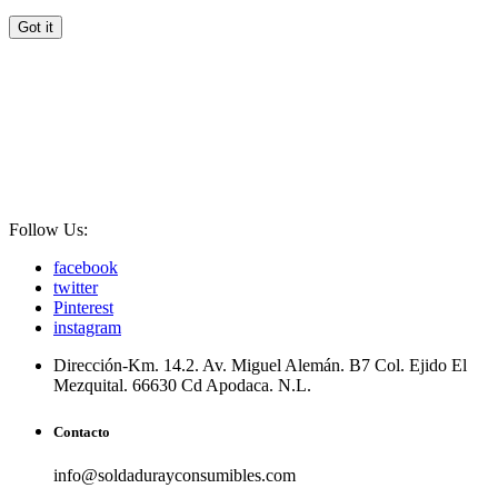
Got it
Tenemos recomendaciones para usted
Reciba hasta un 30% de cupones cuando gasta más de $150 USD
Gana puntos por todas tus compras! cree una cuenta para verificar
sus puntos de recompensa, pedidos, estado de reembolso y más!
Follow Us:
facebook
twitter
Pinterest
instagram
Dirección-
Km. 14.2. Av. Miguel Alemán. B7 Col. Ejido El
Mezquital. 66630 Cd Apodaca. N.L.
Contacto
info@soldadurayconsumibles.com