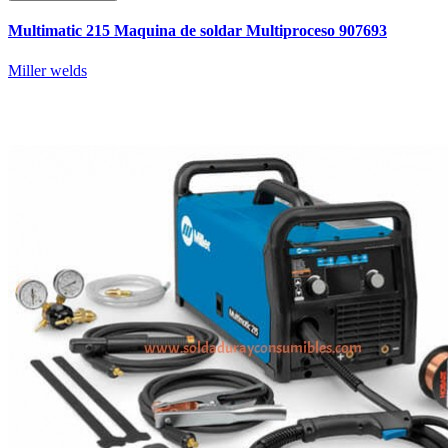
Multimatic 215 Maquina de soldar Multiproceso 907693
Miller welds