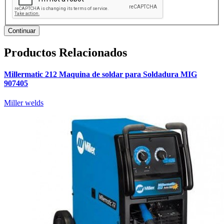
Continuar
Productos Relacionados
Millermatic 212 Maquina de soldar para Soldadura MIG
907405
Miller welds