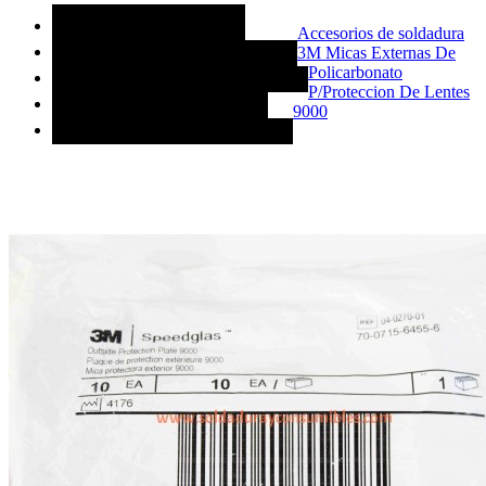
MÁS CATEGORÍAS
Accesorios de soldadura
3M Micas Externas De
ACCESORIOS DE SOLDADURA
Policarbonato
CONSUMIBLES DE SOLDADURA
P/Proteccion De Lentes
MAQUINAS PARA SOLDAR
9000
REFACCIONES PARA SOLDAR