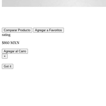
Comparar Producto
Agregar a Favoritos
rating
$860 MXN
Agregar al Carro
×
Got it
Tenemos recomendaciones para usted
Reciba hasta un 30% de cupones cuando gasta más de $150 USD
Gana puntos por todas tus compras! cree una cuenta para verificar
sus puntos de recompensa, pedidos, estado de reembolso y más!