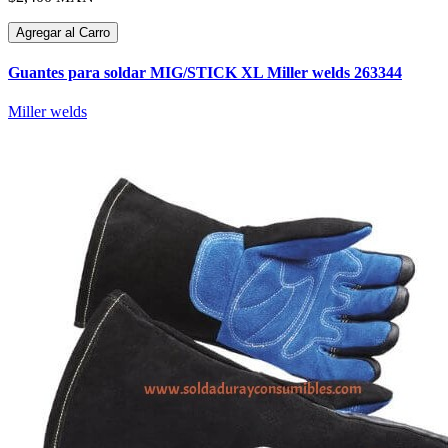
Agregar al Carro
Guantes para soldar MIG/STICK XL Miller welds 263344
Miller welds