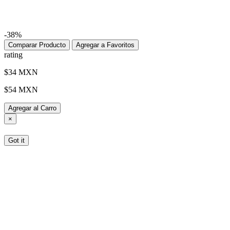
-38%
Comparar Producto
Agregar a Favoritos
rating
$34 MXN
$54 MXN
Agregar al Carro
×
Got it
Tenemos recomendaciones para usted
Reciba hasta un 30% de cupones cuando gasta más de $150 USD
Gana puntos por todas tus compras! cree una cuenta para verificar
sus puntos de recompensa, pedidos, estado de reembolso y más!