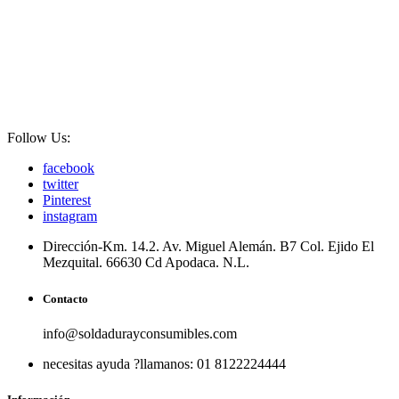
Tenemos recomendaciones para usted
Reciba hasta un 30% de cupones cuando gasta más de $150 USD
Gana puntos por todas tus compras! cree una cuenta para verificar
sus puntos de recompensa, pedidos, estado de reembolso y más!
Follow Us:
facebook
twitter
Pinterest
instagram
Dirección-
Km. 14.2. Av. Miguel Alemán. B7 Col. Ejido El
Mezquital. 66630 Cd Apodaca. N.L.
Contacto
info@soldadurayconsumibles.com
necesitas ayuda ?
llamanos: 01 8122224444